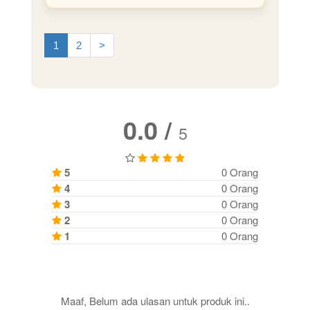
1
2
>
0.0 /
5
5
0 Orang
4
0 Orang
3
0 Orang
2
0 Orang
1
0 Orang
Maaf, Belum ada ulasan untuk produk ini..