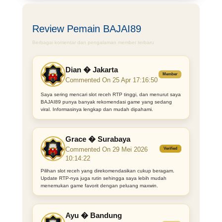
tinggi, game yang sedang viral, hingga rekomendasi
permainan favorit dapat ditemukan langsung di
Review Pemain BAJAI89
BAJAI89. Informasi diperbarui secara berkala agar
Berbagai komentar dan pengalaman member terbaru
pengguna selalu mendapatkan referensi yang relevan
dan terbaru.
Dian � Jakarta
Member
Commented On 25 Apr 17:16:50
Saya sering mencari slot receh RTP tinggi, dan menurut saya
BAJAI89 punya banyak rekomendasi game yang sedang
viral. Informasinya lengkap dan mudah dipahami.
Grace � Surabaya
Commented On 29 Mei 2026
Verified
10:14:22
Pilihan slot receh yang direkomendasikan cukup beragam.
Update RTP-nya juga rutin sehingga saya lebih mudah
menemukan game favorit dengan peluang maxwin.
Ayu � Bandung