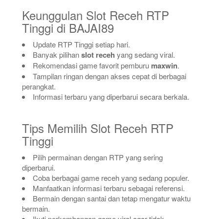
Keunggulan Slot Receh RTP
Tinggi di BAJAI89
Update RTP Tinggi setiap hari.
Banyak pilihan
slot receh
yang sedang viral.
Rekomendasi game favorit pemburu
maxwin
.
Tampilan ringan dengan akses cepat di berbagai
perangkat.
Informasi terbaru yang diperbarui secara berkala.
Tips Memilih Slot Receh RTP
Tinggi
Pilih permainan dengan RTP yang sering
diperbarui.
Coba berbagai game receh yang sedang populer.
Manfaatkan informasi terbaru sebagai referensi.
Bermain dengan santai dan tetap mengatur waktu
bermain.
Ikuti perkembangan game viral agar tidak