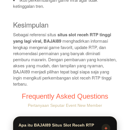
ketinggalan tren.
Kesimpulan
Sebagai referensi situs
situs slot receh RTP tinggi
yang lagi viral, BAJAI89
menghadirkan informasi
lengkap mengenai game favorit, update RTP, dan
rekomendasi permainan yang banyak diminati
pemburu maxwin. Dengan pembaruan yang konsisten,
akses yang mudah, dan tampilan yang nyaman,
BAJAI89 menjadi pilihan tepat bagi siapa saja yang
ingin mengikuti perkembangan slot receh RTP tinggi
terbaru.
Frequently Asked Questions
Pertanyaan Seputar Event New Member
Apa itu BAJAI89 Situs Slot Receh RTP