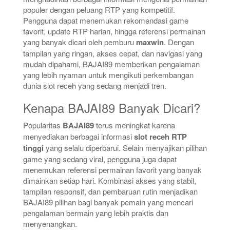
populer dengan peluang RTP yang kompetitif.
Pengguna dapat menemukan rekomendasi game
favorit, update RTP harian, hingga referensi permainan
yang banyak dicari oleh pemburu
maxwin
. Dengan
tampilan yang ringan, akses cepat, dan navigasi yang
mudah dipahami, BAJAI89 memberikan pengalaman
yang lebih nyaman untuk mengikuti perkembangan
dunia slot receh yang sedang menjadi tren.
Kenapa BAJAI89 Banyak Dicari?
Popularitas
BAJAI89
terus meningkat karena
menyediakan berbagai informasi
slot receh RTP
tinggi
yang selalu diperbarui. Selain menyajikan pilihan
game yang sedang viral, pengguna juga dapat
menemukan referensi permainan favorit yang banyak
dimainkan setiap hari. Kombinasi akses yang stabil,
tampilan responsif, dan pembaruan rutin menjadikan
BAJAI89 pilihan bagi banyak pemain yang mencari
pengalaman bermain yang lebih praktis dan
menyenangkan.